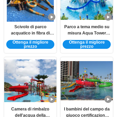
Scivolo di parco
Parco a tema medio su
acquatico in fibra di
misura Aqua Tower
vetro
dell'acquascivolo del
Ottenga il migliore
Ottenga il migliore
campo da giuoco
prezzo
prezzo
Camera di rimbalzo
I bambini del campo da
dell'acqua della
giuoco certificazione