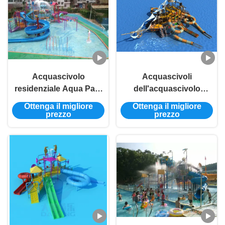
bambini
Acquascivolo
Acquascivoli
residenziale Aqua Park
dell'acquascivolo
Fiberglass Water House
d'acciaio del campo da
Ottenga il migliore
Ottenga il migliore
del campo da giuoco
giuoco di HDG della
prezzo
prezzo
per i bambini
vetroresina grandi per i
bambini degli adulti