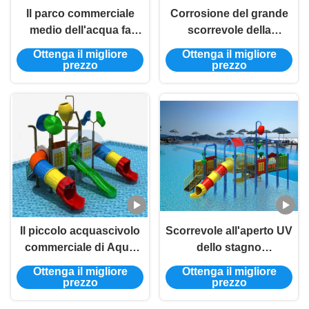
Il parco commerciale
Corrosione del grande
medio dell'acqua fa
scorrevole della
scorrere gli scorrevoli
spruzzata della
Ottenga il migliore
Ottenga il migliore
del campo da giuoco
vetroresina della
prezzo
prezzo
dell'acqua della
famiglia di Aqua Park
vetroresina
Playground Water Slide
anti
Il piccolo acquascivolo
Scorrevole all'aperto UV
commerciale di Aqua
dello stagno
Park Water Playground
dell'acquascivolo del
Ottenga il migliore
Ottenga il migliore
Slides LLEPE ha
campo da giuoco di
prezzo
prezzo
personalizzato
sicurezza dei bambini