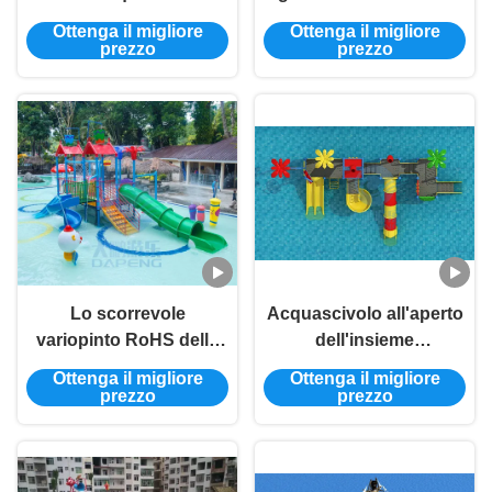
vetroresina dell'OEM
UV di iso il TUV ROHS
Ottenga il migliore
Ottenga il migliore
Aqua Park Playground
dell'acquascivolo di
prezzo
prezzo
Water Slide grande
zona di impatto
dell'onda l'anti
Lo scorrevole
Acquascivolo all'aperto
variopinto RoHS dello
dell'insieme
stagno della vetroresina
dell'oscillazione della
Ottenga il migliore
Ottenga il migliore
dei bambini
vetroresina dello
prezzo
prezzo
dell'acquascivolo del
scorrevole
campo da giuoco ha
dell'oscillazione del
approvato
campo da giuoco dei