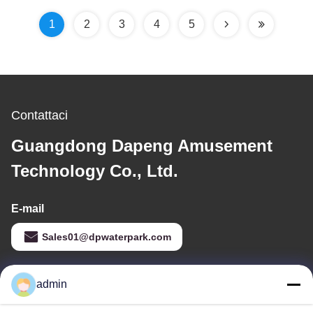
anti con i secchi
1
2
3
4
5
Contattaci
Guangdong Dapeng Amusement
Technology Co., Ltd.
E-mail
Sales01@dpwaterpark.com
admin
Il nostro indirizzo