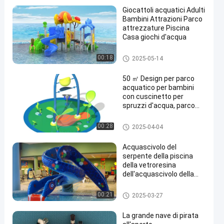
Giocattoli acquatici Adulti
Bambini Attrazioni Parco
attrezzature Piscina
Casa giochi d'acqua
Acquascivolo del campo da gi
00:18
2025-05-14
en
uoco
50 ㎡ Design per parco
acquatico per bambini
con cuscinetto per
spruzzi d'acqua, parco
spray con pavimento in
EPDM
Aqua Park
00:28
2025-04-04
Acquascivolo del
serpente della piscina
della vetroresina
dell'acquascivolo della
cobra dei bambini
Mini Pool Slide
00:21
2025-03-27
La grande nave di pirata