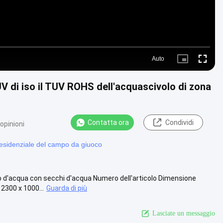
Auto
Picture-
Fullscre
in-
Picture
V di iso il TUV ROHS dell'acquascivolo di zona
Contatta ora
Condividi
opinioni
esidenziale del campo da giuoco
o d'acqua con secchi d'acqua Numero dell'articolo Dimensione
2300 x 1000...
Guarda di più
Lasciate un messaggio