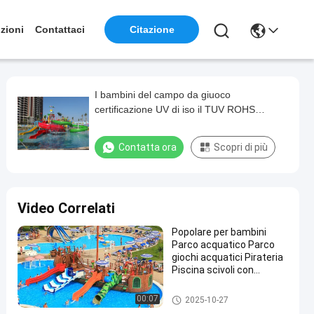
zioni
Contattaci
Citazione
I bambini del campo da giuoco
certificazione UV di iso il TUV ROHS
dell'acquascivolo di zona di impatto
dell'onda l'anti
Contatta ora
Scopri di più
Video Correlati
Popolare per bambini
Parco acquatico Parco
giochi acquatici Pirateria
Piscina scivoli con
tamponi
Acquascivolo del campo da gi
00:07
2025-10-27
uoco