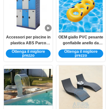
Accessori per piscine in
OEM giallo PVC pesante
plastica ABS Parco
gonfiabile anello da
acquatico Smart Key
bagno per il parco
Ottenga il migliore
Ottenga il migliore
Storage Metal Locker
acquatico party
prezzo
prezzo
Armadio in acciaio