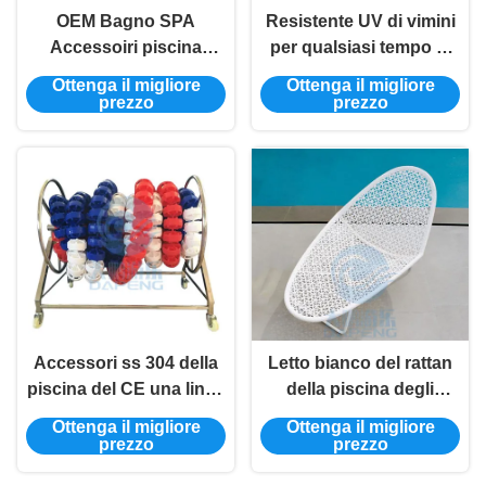
OEM Bagno SPA
Resistente UV di vimini
Accessoiri piscina
per qualsiasi tempo di
Decorazioni Cornice
Chaise Lounge della
Ottenga il migliore
Ottenga il migliore
Acqua Fontana Teste
mobilia all'aperto del
prezzo
prezzo
Cascata
patio del rattan del PE
Accessori ss 304 della
Letto bianco del rattan
piscina del CE una linea
della piscina degli
di 316 corsie modello
accessori di svago non
Ottenga il migliore
Ottenga il migliore
della bobina di
gonfiabile del balcone
prezzo
prezzo
stoccaggio DP-PLR01