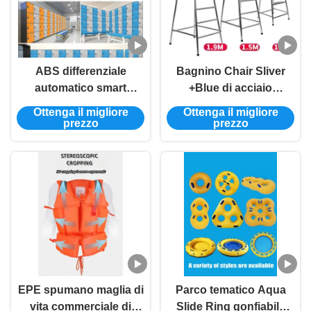
ABS differenziale
Bagnino Chair Sliver
automatico smart
+Blue di acciaio
armadietto pubblico
inossidabile del parco
Ottenga il migliore
Ottenga il migliore
digitale sicuro per
304 dell'acqua di Rts
prezzo
prezzo
piscina
l'altra attrezzatura del
gioco dell'acqua
EPE spumano maglia di
Parco tematico Aqua
vita commerciale di
Slide Ring gonfiabile