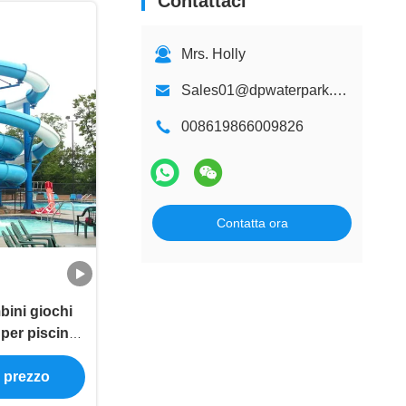
Contattaci
Mrs. Holly
Sales01@dpwaterpark.com
008619866009826
Contatta ora
bini giochi
 per piscina
d'acqua set
e prezzo
 adulti