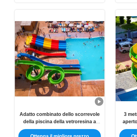
Adatto combinato dello scorrevole
3 met
della piscina della vetroresina a
aperto
parco dell'acqua, hotel, località di
Ottenga il migliore prezzo
Ot
soggiorno