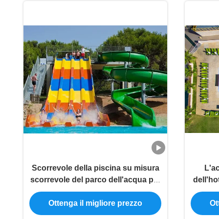
Scorrevole della piscina su misura
L'a
scorrevole del parco dell'acqua per
dell'ho
gli adulti ed i bambini
misur
Ottenga il migliore prezzo
Ot