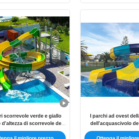
ri scorrevole verde e giallo
I parchi ad ovest del
 d'altezza di scorrevole del
dell'acquascivolo de
corpo, della piscina
della vetroresina ric
tenga il migliore prezzo
Ottenga il miglior
Slide Sets