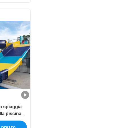
la spiaggia
lla piscina
orrono Aqua
e prezzo