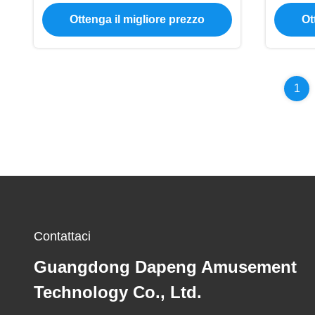
dell'acquascivolo della piscina
dell
Ottenga il migliore prezzo
Ot
dell'OEM
dopp
1
Contattaci
Guangdong Dapeng Amusement
Technology Co., Ltd.