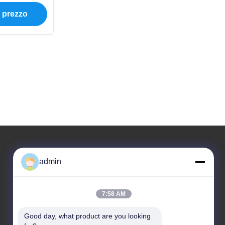
lla piscina
e prezzo
admin
Il nostro indirizzo
Indirizzo
7:58 AM
Indirizzo: Stanza 32, strada di no. 51 Fansheng,
città di Dagang, distretto di Nansha, città di Canton,
Good day, what product are you looking 
provincia del Guangdong, Cina