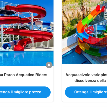
na Parco Acquatico Riders
Acquascivolo variopinto
dissolvenza della
vetroresina ultrav
tenga il migliore prezzo
Ottenga il miglior
dell'acquasci