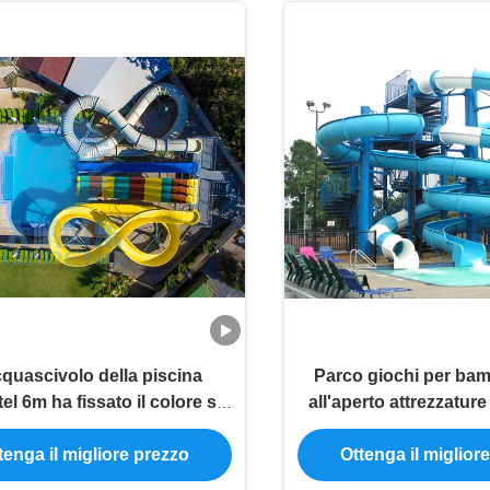
cquascivolo della piscina
Parco giochi per bam
tel 6m ha fissato il colore su
all'aperto attrezzature
a vetroresina anti statica
commerciale scivolo 
tenga il migliore prezzo
Ottenga il miglior
fibra di vetro per