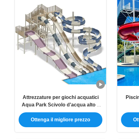
Attrezzature per giochi acquatici
Pisci
Aqua Park Scivolo d'acqua alto 7
metri Cluster Hill Curve Fibra di
Ottenga il migliore prezzo
Ot
vetro Scivolo per piscina