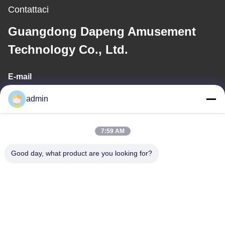
Contattaci
Guangdong Dapeng Amusement
Technology Co., Ltd.
E-mail
Sales01@dpwaterpark.com
admin
7:59 AM
Il nostro indirizzo
Good day, what product are you looking for?
Indirizzo
Indirizzo: Stanza 32, strada di no. 51 Fansheng, città di Dagang,
distretto di Nansha, città di Canton, provincia del Guangdong,
Cina
Telefono
86-20-34989160