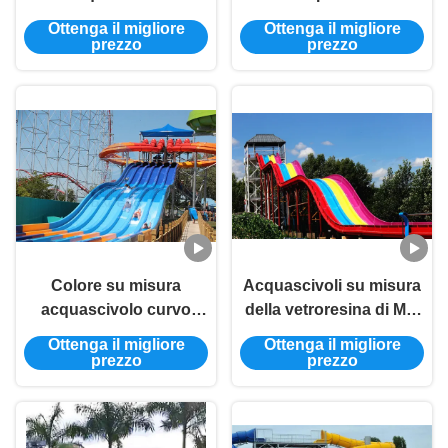
dell'arcobaleno di Mat
dell'acquascivolo che
Ottenga il migliore
Ottenga il migliore
Racer Water Slide
corre lo scorrevole dello
prezzo
prezzo
Cluster della
stagno con effetto della
vetroresina
luce principale
Colore su misura
Acquascivoli su misura
acquascivolo curvo
della vetroresina di Mat
vetroresina adulta
Racer Water Slide FRP
Ottenga il migliore
Ottenga il migliore
dell'acquascivolo del
grandi per gli adulti
prezzo
prezzo
polipo