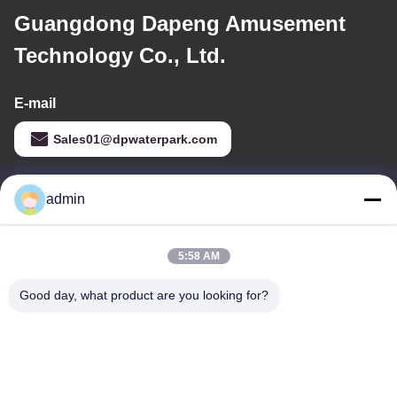
Guangdong Dapeng Amusement
Technology Co., Ltd.
E-mail
Sales01@dpwaterpark.com
admin
Il nostro indirizzo
Indirizzo
5:58 AM
Indirizzo: Stanza 32, strada di no. 51 Fansheng, città di Dagang,
distretto di Nansha, città di Canton, provincia del Guangdong,
Good day, what product are you looking for?
Cina
Telefono
86-20-34989160