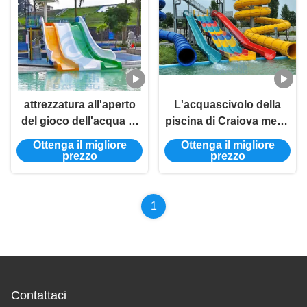
attrezzatura all'aperto
L'acquascivolo della
del gioco dell'acqua di
piscina di Craiova mette
1.8M Mat Racer Water
gli scorrevoli enormi del
Ottenga il migliore
Ottenga il migliore
Slide Children FRP
parco dell'acqua della
prezzo
prezzo
vetroresina
1
Contattaci