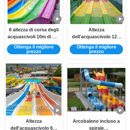
6 altezza di corsa degli
Altezza
acquascivoli 10m di Mat
dell'acquascivolo 12m
Racer Water Slide
del corridore della
Ottenga il migliore
Ottenga il migliore
Rainbow della
vetroresina dello
prezzo
prezzo
vetroresina dei vicoli
scorrevole di Fade
Resistant Mat Racer
Water
Altezza
Arcobaleno incluso a
dell'acquascivolo 6m
spirale