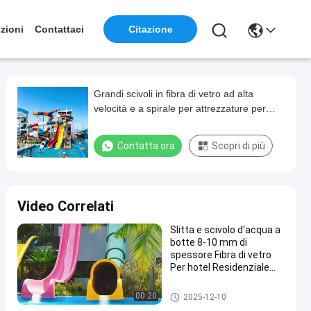
zioni
Contattaci
Citazione
Grandi scivoli in fibra di vetro ad alta
velocità e a spirale per attrezzature per
parchi acquatici commerciali con Rohs
Contatta ora
Scopri di più
Video Correlati
Slitta e scivolo d'acqua a
botte 8-10 mm di
spessore Fibra di vetro
Per hotel Residenziale
Piscine attrezzature
giochi Parco acquatico
Acquascivolo della piscina
00:20
2025-12-10
divertente