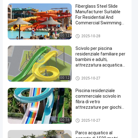
Fiberglass Steel Slide
Manufacturer Suitable
For Residential And
Commercial Swimming
Pools In Water Parks For
More Than 10 Years Use
Scorrevole del parco dell'acqu
00:12
2025-10-28
en
a
Scivolo per piscina
residenziale familiare per
bambini e adulti,
attrezzatura acquatica
personalizzata,
personalizzazione del
Aqua Park
00:12
2025-10-27
colore in fibra di vetro
Piscina residenziale
commerciale scivolo in
fibra di vetro
attrezzature per giochi
d'acqua 6-10 mm
spessore scivolo a
Scorrevole del parco dell'acqu
00:16
2025-10-27
combinazione arcobaleno
a
aperto ad alta velocità
Parco acquatico al
adatto per parchi