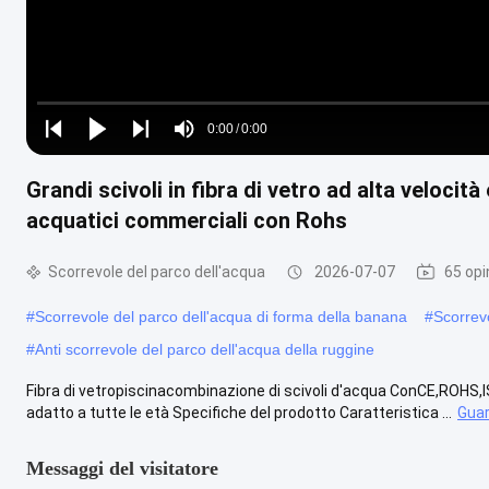
Loaded
:
0%
0:00
/
0:00
Play
Play
Play
Mute
Current
Duration
next
next
Grandi scivoli in fibra di vetro ad alta velocità
Time
acquatici commerciali con Rohs
Scorrevole del parco dell'acqua
2026-07-07
65 opi
#
Scorrevole del parco dell'acqua di forma della banana
#
Scorrev
#
Anti scorrevole del parco dell'acqua della ruggine
Fibra di vetropiscinacombinazione di scivoli d'acqua ConCE,ROHS,IS
adatto a tutte le età Specifiche del prodotto Caratteristica ...
Guar
Messaggi del visitatore