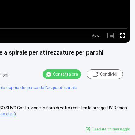
Auto
Picture-
Fullscre
in-
Picture
 e a spirale per attrezzature per parchi
Contatta ora
Condividi
nioni
ole doppio del parco dell'acqua di canale
O,SHVC Costruzione in fibra di vetro resistente ai raggi UV Design
da di più
Lasciate un messaggio